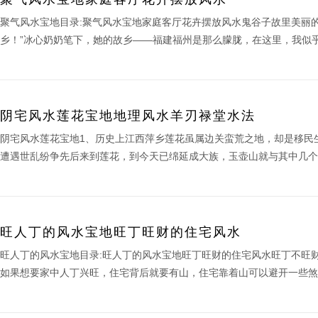
聚气风水宝地目录:聚气风水宝地家庭客厅花卉摆放风水鬼谷子故里美丽
乡！”冰心奶奶笔下，她的故乡——福建福州是那么朦胧，在这里，我似乎
阴宅风水莲花宝地地理风水羊刃禄堂水法
阴宅风水莲花宝地1、历史上江西萍乡莲花虽属边关蛮荒之地，却是移民
遭遇世乱纷争先后来到莲花，到今天已绵延成大族，玉壶山就与其中几个著
旺人丁的风水宝地旺丁旺财的住宅风水
旺人丁的风水宝地目录:旺人丁的风水宝地旺丁旺财的住宅风水旺丁不旺
如果想要家中人丁兴旺，住宅背后就要有山，住宅靠着山可以避开一些煞气