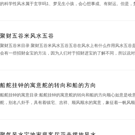
的科学性风水属于玄学吗1、梦见生小孩，会心想事成、有财运。但是，梦
聚财五谷米风水五谷
聚财五谷米目录:聚财五谷米风水五谷五谷在风水上有什么作用风水五谷
会有一些招财金宝的方法，因为人们对于招财进宝的了解不同，所以说对于
船舵挂钟的寓意舵的转向和船的方向
船舵挂钟的寓意目录:船舵挂钟的寓意舵的转向和船的方向顺心如意是啥
舵，别名八卦手，具有着镇宅、吉祥、顺风顺水的寓意，象征着一帆风顺，
聚气风水宝地家庭客厅花卉摆放风水